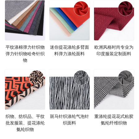
平纹涤棉弹力针织物
迷你提花涤纶多臂面
欧洲风格时尚专业为
弹力针织物哈奇针织
料弹力涤纶面料
印度服装定制面料
物
织物、纺织品、平纹
斑马针织涤纶气泡针
重涤纶提花花式粘胶
批发服装、提花涤纶
织面料
氨纶纤维织物
氨纶织物