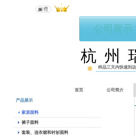
杭州瑞丽进出口有限公司
年
按钮
20
公司展示
杭 州 
样品三天内快速到
首页
公司简介
产品展示
家居面料
裤子面料
套装、连衣裙和衬衫面料