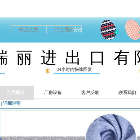
样品免费
时装面料
按钮
瑞 丽 进 出 口 有 
达
24小时内快速回复
产品展示
厂房设备
客户反馈
联系我们
详细说明