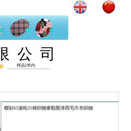
产品系列
限 公 司
样品2米内
帽衫65涤纶35棉织物泰勒斯泽西毛巾布织物